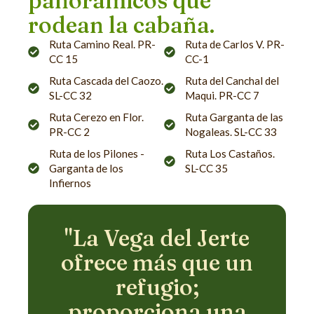
panorámicos que
rodean la cabaña.
Ruta Camino Real. PR-
Ruta de Carlos V. PR-
CC 15
CC-1
Ruta Cascada del Caozo.
Ruta del Canchal del
SL-CC 32
Maqui. PR-CC 7
Ruta Cerezo en Flor.
Ruta Garganta de las
PR-CC 2
Nogaleas. SL-CC 33
Ruta de los Pilones -
Ruta Los Castaños.
Garganta de los
SL-CC 35
Infiernos
"La Vega del Jerte
ofrece más que un
refugio;
proporciona una