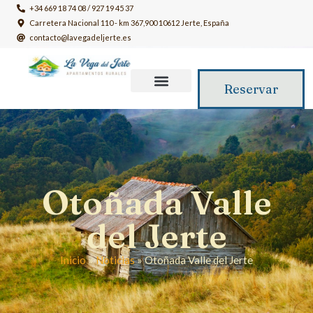
+34 669 18 74 08 / 927 19 45 37
Carretera Nacional 110 - km 367,900 10612 Jerte, España
contacto@lavegadeljerte.es
Reservar
Otoñada Valle
del Jerte
Inicio
»
Noticias
»
Otoñada Valle del Jerte