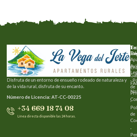
En
Te
Rá
Le
Ap
·
Avi
En
Leg
Gal
Disfruta de un entorno de ensueño rodeado de naturaleza y
· P
FA
de la vida rural, disfruta de su encanto.
de
Not
Pri
Número de Licencia: AT-CC-00225
Co
·
+34 669 18 74 08
Pol
de
Línea directa disponible las 24 horas.
Co
·
Per